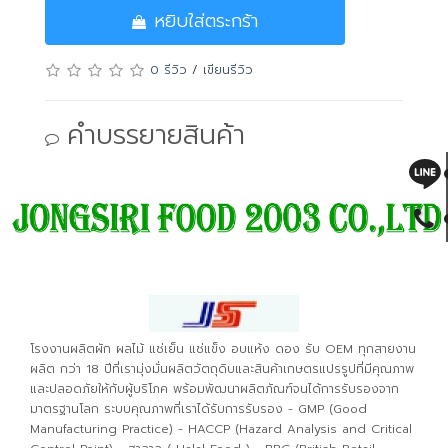
หยิบใส่ตระกร้า
ชื่อ
0 รีวิว
/
เขียนรีวิว
เขียนรีวิว
คำบรรยายสินค้า
โน๊ต:
ไม่รองรับข้อความแบบ HTML!
คะแนน
ไม่ชอบ
ชอบ
รหัสป้องกันสแปม
โรงงานผลิตผัก ผลไม้ แช่เย็น แช่แข็ง อบแห้ง ดอง รับ OEM ทุกสายงาน
ผลิต กว่า 18 ปีที่เรามุ่งมั่นผลิตวัตถุดิบและสินค้าเกษตรแปรรูปที่มีคุณภาพ
ใส่รหัสให้ตรงกับรูปภาพที่ปรากฏ
และปลอดภัยให้กับผู้บริโภค พร้อมพัฒนาผลิตภัณฑ์จนได้การรับรองจาก
มาตรฐานโลก ระบบคุณภาพที่เราได้รับการรับรอง - GMP (Good
Manufacturing Practice) - HACCP (Hazard Analysis and Critical