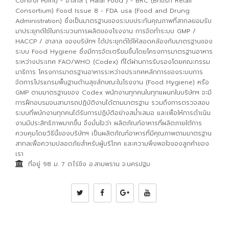
Control Point) - ฮาลาล ( Halal Food ) - BRC (British Retail
Consortium) Food Issue 8 - FDA usa (Food and Drung
Administration) ซึ่งเป็นมาตรฐานของระบบประกันคุณภาพที่สากลยอมรับ
ดำเนินการ
มาประยุกต์ใช้ในกระบวนการผลิตของโรงงาน การจัดทำระบบ GMP /
HACCP / ฮาลาล ของบริษัทฯ ได้ประยุกต์ใช้ให้สอดคล้องกับมาตรฐานของ
ระบบ Food Hygiene ซึ่งมีการจัดเตรียมขึ้นโดยโครงการมาตรฐานอาหาร
ระหว่างประเทศ FAO/WHO (Codex) ที่ได้ผ่านการรับรองโดยคณะกรรม
มาธิการ โครงการมาตรฐานอาหารระหว่างประเทศหลักการของระบบการ
จัดการโปรแกรมพื้นฐานด้านสุขลักษณะในโรงงาน (Food Hygiene) หรือ
GMP ตามมาตรฐานของ Codex พนักงานทุกคนในทุกแผนกในบริษัทฯ จะมี
การฝึกอบรมจนสามารถปฏิบัติงานได้ตามมาตรฐาน รวมถึงการตรวจสอบ
ระบบที่พนักงานทุกคนได้รับการปฏิบัติอย่างสม่ำเสมอ และเพื่อให้การดำเนิน
งานมีประสิทธิภาพมากขึ้น จึงมั่นใจว่า ผลิตภัณฑ์อาหารที่ผลิตภายใต้การ
ควบคุมโดยวิธีนี้ของบริษัทฯ เป็นผลิตภัณฑ์อาหารที่มีคุณภาพตามมาตรฐาน
สากลเพื่อความปลอดภัยสำหรับผู้บริโภค และความพึงพอใจของลูกค้าของ
เรา
ที่อยู่ 98 ม. 7 ต.ไร่ขิง อ.สามพราน จ.นครปฐม