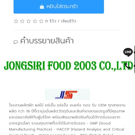
หยิบใส่ตระกร้า
ชื่อ
0 รีวิว
/
เขียนรีวิว
เขียนรีวิว
คำบรรยายสินค้า
โน๊ต:
ไม่รองรับข้อความแบบ HTML!
คะแนน
ไม่ชอบ
ชอบ
รหัสป้องกันสแปม
โรงงานผลิตผัก ผลไม้ แช่เย็น แช่แข็ง อบแห้ง ดอง รับ OEM ทุกสายงาน
ผลิต กว่า 18 ปีที่เรามุ่งมั่นผลิตวัตถุดิบและสินค้าเกษตรแปรรูปที่มีคุณภาพ
ใส่รหัสให้ตรงกับรูปภาพที่ปรากฏ
และปลอดภัยให้กับผู้บริโภค พร้อมพัฒนาผลิตภัณฑ์จนได้การรับรองจาก
มาตรฐานโลก ระบบคุณภาพที่เราได้รับการรับรอง - GMP (Good
Manufacturing Practice) - HACCP (Hazard Analysis and Critical