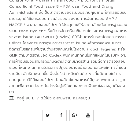
Control Point) - ฮาลาล ( Halal Food ) - BRC (British Retail
Consortium) Food Issue 8 - FDA usa (Food and Drung
Administration) ซึ่งเป็นมาตรฐานของระบบประกันคุณภาพที่สากลยอมรับ
ดำเนินการ
มาประยุกต์ใช้ในกระบวนการผลิตของโรงงาน การจัดทำระบบ GMP /
HACCP / ฮาลาล ของบริษัทฯ ได้ประยุกต์ใช้ให้สอดคล้องกับมาตรฐานของ
ระบบ Food Hygiene ซึ่งมีการจัดเตรียมขึ้นโดยโครงการมาตรฐานอาหาร
ระหว่างประเทศ FAO/WHO (Codex) ที่ได้ผ่านการรับรองโดยคณะกรรม
มาธิการ โครงการมาตรฐานอาหารระหว่างประเทศหลักการของระบบการ
จัดการโปรแกรมพื้นฐานด้านสุขลักษณะในโรงงาน (Food Hygiene) หรือ
GMP ตามมาตรฐานของ Codex พนักงานทุกคนในทุกแผนกในบริษัทฯ จะมี
การฝึกอบรมจนสามารถปฏิบัติงานได้ตามมาตรฐาน รวมถึงการตรวจสอบ
ระบบที่พนักงานทุกคนได้รับการปฏิบัติอย่างสม่ำเสมอ และเพื่อให้การดำเนิน
งานมีประสิทธิภาพมากขึ้น จึงมั่นใจว่า ผลิตภัณฑ์อาหารที่ผลิตภายใต้การ
ควบคุมโดยวิธีนี้ของบริษัทฯ เป็นผลิตภัณฑ์อาหารที่มีคุณภาพตามมาตรฐาน
สากลเพื่อความปลอดภัยสำหรับผู้บริโภค และความพึงพอใจของลูกค้าของ
เรา
ที่อยู่ 98 ม. 7 ต.ไร่ขิง อ.สามพราน จ.นครปฐม